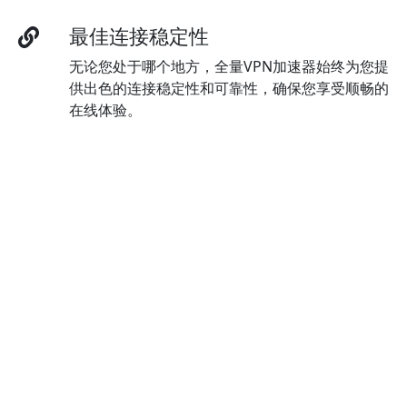
最佳连接稳定性
无论您处于哪个地方，全量VPN加速器始终为您提
供出色的连接稳定性和可靠性，确保您享受顺畅的
在线体验。
多语言界面
使用全量VPN加速器的多语言界面，您可以随时切
换语言，以满足您的语言偏好。
顶级加密技术
全量VPN加速器 使用最先进的AES 256位加密技
术，保障数据的高度保护和安全。
增强型泄漏防护
全量VPN加速器 强大的泄漏保护默认启用，确保
您的隐私和安全不受威胁。