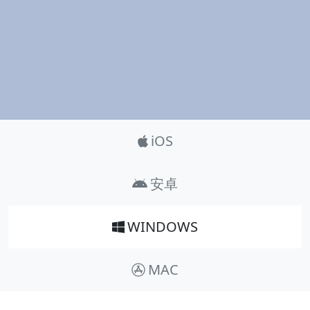
Product_Nav
iOS
安卓
WINDOWS
MAC