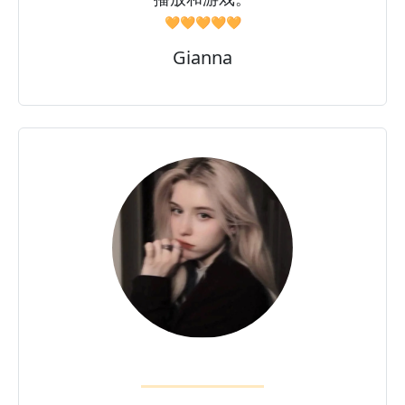
🧡🧡🧡🧡🧡
Gianna