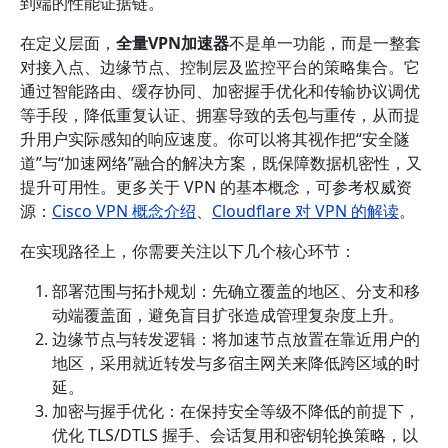
到端的性能证据链。
在定义层面，
全量VPN加速器
不是单一功能，而是一整套
对接入点、边缘节点、控制层及监控平台的策略集合。它
通过智能路由、缓存协同、加密握手优化和传输协议调优
等手段，降低重复认证、拥塞导致的丢包与重传，从而提
升用户实际感知的响应速度。你可以将其视作把“安全隧
道”与“加速网络”融合的解决方案，既保障数据机密性，又
提升可用性。更多关于 VPN 的基本概念，可参考权威资
源：
Cisco VPN 概念介绍
、
Cloudflare 对 VPN 的解读
。
在实现路径上，你需要关注以下几个核心环节：
部署范围与拓扑规划：先确立覆盖的地区、分支和移
动端覆盖面，避免盲目扩张造成管理复杂度上升。
边缘节点与转发逻辑：将加速节点放置在靠近用户的
地区，采用就近转发与多宿主网关来降低跨区域的时
延。
加密与握手优化：在保持安全等级不降低的前提下，
优化 TLS/DTLS 握手、会话复用和密钥轮换策略，以